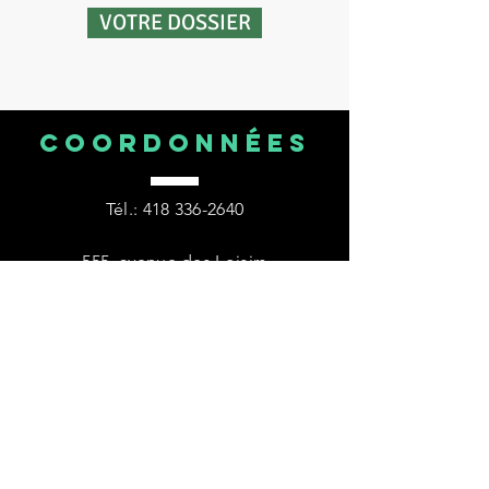
VOTRE DOSSIER
COORDONNÉES
Tél.:
418 336-2640
555, avenue des Loisirs
Notre-Dame-de-Montauban
(Québec) G0X 1W0
HORAIRE
Lundi 9 h à 12 h et 13 h 30 à 16 h