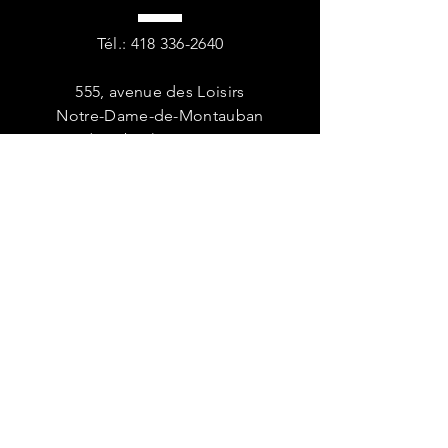
Tél.:
418 336-2640
555, avenue des Loisirs
Notre-Dame-de-Montauban
(Québec) G0X 1W0
HORAIRE
Lundi 9 h à 12 h et 13 h 30 à 16 h
Mardi 13 h 30 à 16 h
Mercredi 9 h à 12 h
Jeudi 13 h 30 à 16 h
Vendredi 9 h à 12 h et 13 h 30 à 16 h