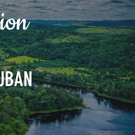
ion
UBAN