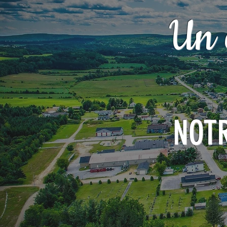
Un 
NOT