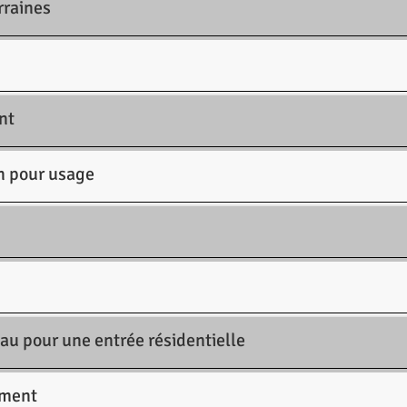
rraines
nt
on pour usage
eau pour une entrée résidentielle
iment