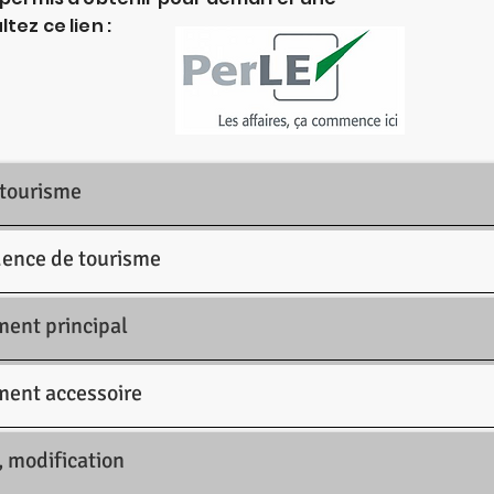
tez ce lien :
 tourisme
dence de tourisme
ment principal
ment accessoire
, modification