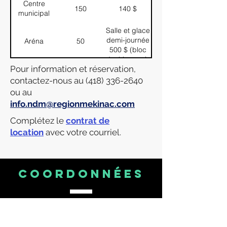
Centre
150
140 $
municipal
Salle et glace
demi-journée
Aréna
50
500 $ (bloc
de 4 heures),
Pour information et réservation,
250 $ pour 1
h 30 / Glace
contactez-nous au
(418) 336-2640
200 $ pour 1
ou au
h 30, 160 $
info.ndm@regionmekinac.com
pour 1 h
Complétez le
contrat de
location
avec votre courriel.
COORDONNÉES
Tél.:
418 336-2640