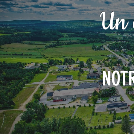
Un 
NOT