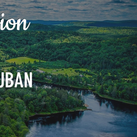
ion
UBAN