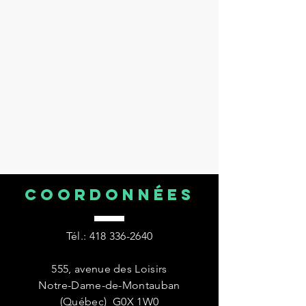
COORDONNÉES
Tél.:
418 336-2640
555, avenue des Loisirs
Notre-Dame-de-Montauban
(Québec) G0X 1W0